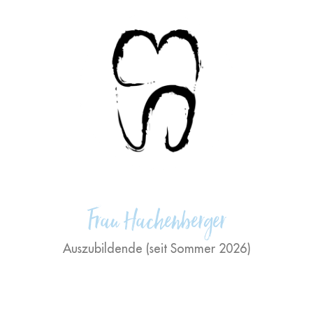
"Ein sinnvoller Job, ein tolles
Team und zufriedene Kunden –
was will man mehr?"
Frau Hachenberger
Auszubildende (seit Sommer 2026)