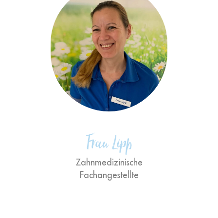
"Am Ende des Tages zählt das
Lächeln der Kunden."
Frau Lipp
Zahnmedizinische
Fachangestellte