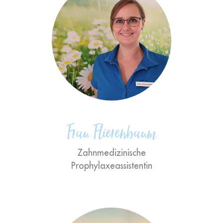
"Das Beste an meinem Job ist, die
Menschen wieder zum Strahlen
bringen zu können!"
Frau Flierenbaum
Zahnmedizinische
Prophylaxeassistentin